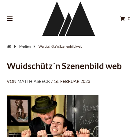
Springe
zum
Inhalt
0
Medien
Wuidschütz´n Szenenbild web
Wuidschütz´n Szenenbild web
VON
MATTHIASBECK
/
16. FEBRUAR 2023