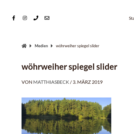
Springe
zum
Inhalt
St
Medien
wöhrweiher spiegel slider
wöhrweiher spiegel slider
VON
MATTHIASBECK
/
3. MÄRZ 2019