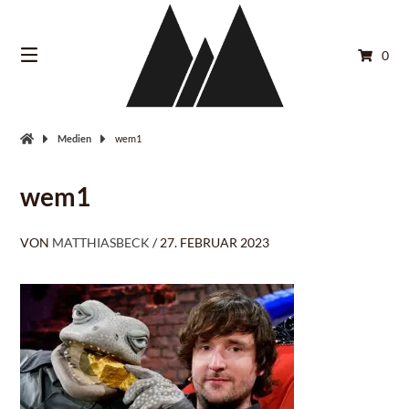
Springe
zum
Inhalt
0
Medien
wem1
wem1
VON
MATTHIASBECK
/
27. FEBRUAR 2023