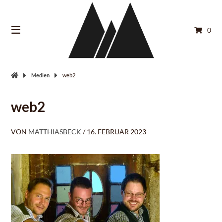
Springe
zum
Inhalt
0
Medien
web2
web2
VON
MATTHIASBECK
/
16. FEBRUAR 2023