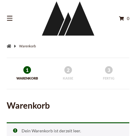
Springe
zum
Inhalt
0
Warenkorb
1
2
3
WARENKORB
KASSE
FERTIG
Warenkorb
Dein Warenkorb ist derzeit leer.