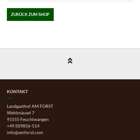
ZURÜCK ZUM SHOP
KONTAKT
Landgasthof AM FORST
Wehlmäusel 7
91555 Feuchtwangen
+49 (0)9856-514
info@amforst.com