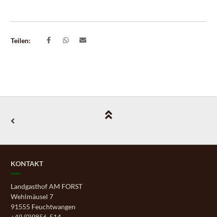
Teilen:
KONTAKT
Landgasthof AM FORST
Wehlmäusel 7
91555 Feuchtwangen
+49 (0)9856-514