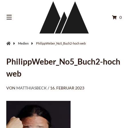
Springe
zum
Inhalt
0
Medien
PhilippWeber_No5_Buch2-hoch web
PhilippWeber_No5_Buch2-hoch
web
VON
MATTHIASBECK
/
16. FEBRUAR 2023