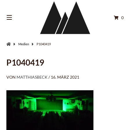
Springe
zum
Inhalt
0
Medien
P1040419
P1040419
VON
MATTHIASBECK
/
16. MÄRZ 2021