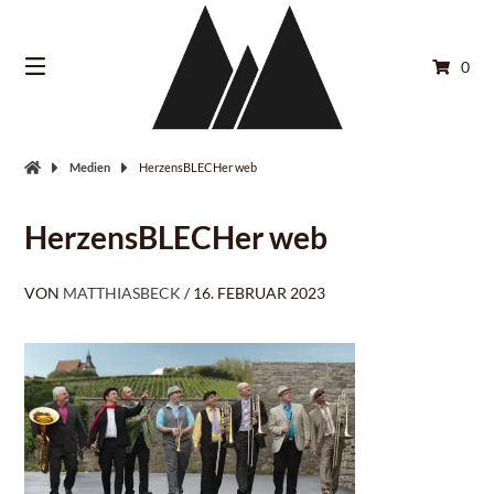
Springe
zum
Inhalt
0
Medien
HerzensBLECHer web
HerzensBLECHer web
VON
MATTHIASBECK
/
16. FEBRUAR 2023