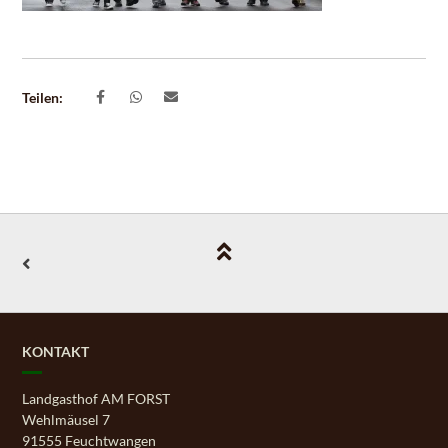
Teilen:
KONTAKT
Landgasthof AM FORST
Wehlmäusel 7
91555 Feuchtwangen