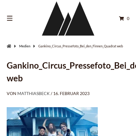
Springe
zum
Inhalt
0
Medien
Gankino_Circus_Pressefoto_Bei_den_Finnen_Quadrat web
Gankino_Circus_Pressefoto_Bei_
web
VON
MATTHIASBECK
/
16. FEBRUAR 2023