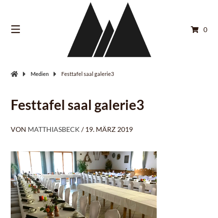
Springe
zum
Inhalt
0
Medien
Festtafel saal galerie3
Festtafel saal galerie3
VON
MATTHIASBECK
/
19. MÄRZ 2019