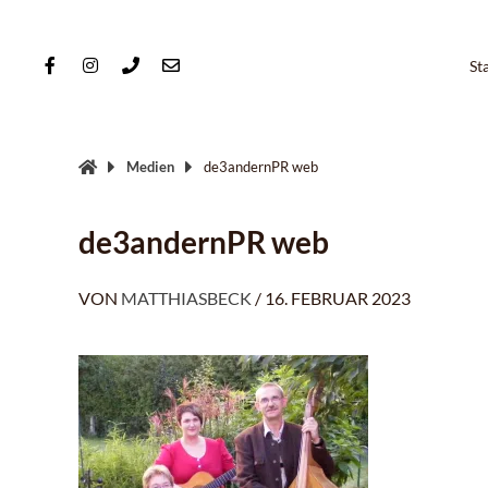
Springe
zum
Inhalt
St
Medien
de3andernPR web
de3andernPR web
VON
MATTHIASBECK
/
16. FEBRUAR 2023