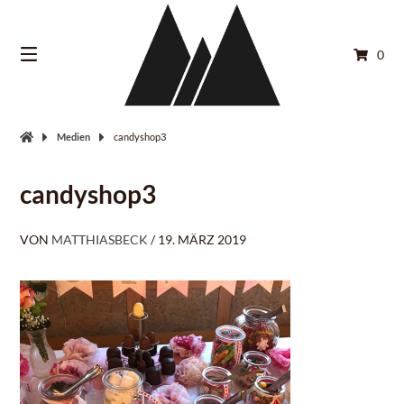
Springe
zum
Inhalt
0
Medien
candyshop3
candyshop3
VON
MATTHIASBECK
/
19. MÄRZ 2019