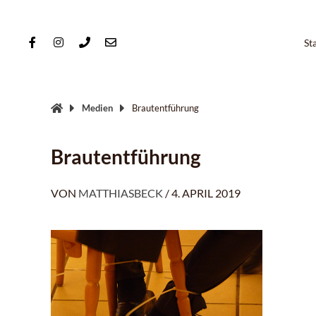
Springe
zum
Inhalt
St
Medien
Brautentführung
Brautentführung
VON
MATTHIASBECK
/
4. APRIL 2019