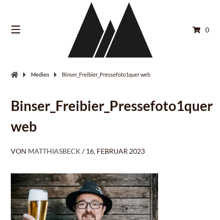
Springe
zum
Inhalt
0
Medien
Binser_Freibier_Pressefoto1quer web
Binser_Freibier_Pressefoto1quer
web
VON
MATTHIASBECK
/
16. FEBRUAR 2023