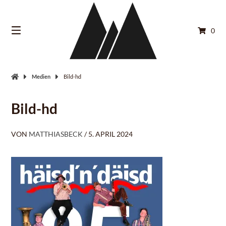
Springe
zum
Inhalt
0
Medien
Bild-hd
Bild-hd
VON
MATTHIASBECK
/
5. APRIL 2024