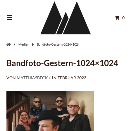
Springe
zum
Inhalt
0
Medien
Bandfoto-Gestern-1024×1024
Bandfoto-Gestern-1024×1024
VON
MATTHIASBECK
/
16. FEBRUAR 2023