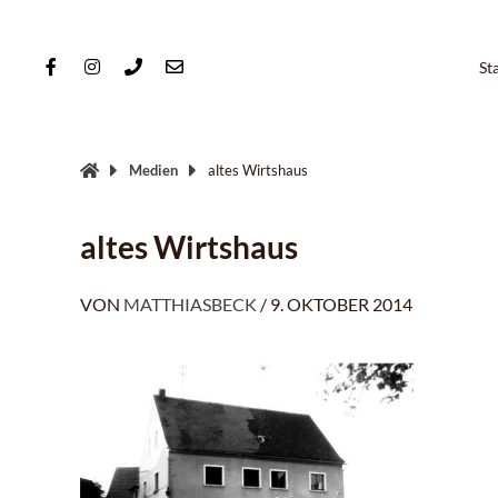
Springe
zum
Inhalt
St
Medien
altes Wirtshaus
altes Wirtshaus
VON
MATTHIASBECK
/
9. OKTOBER 2014