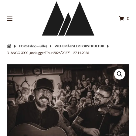
Springe
zum
Inhalt
0
FORSTshop – (alle)
WEHLMÄUSLER FORSTKULTUR
DJANGO 3000 „unplugged Tour 2026/2027“ – 27.11.2026