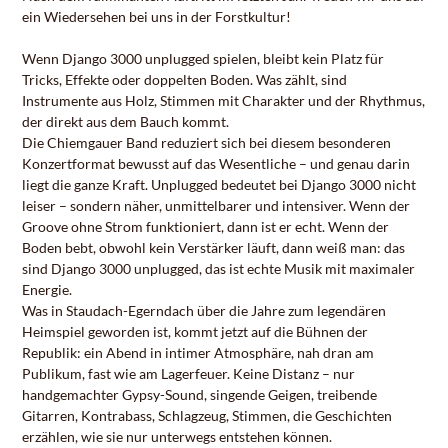
ein Wiedersehen bei uns in der Forstkultur!
Wenn Django 3000 unplugged spielen, bleibt kein Platz für
Tricks, Effekte oder doppelten Boden. Was zählt, sind
Instrumente aus Holz, Stimmen mit Charakter und der Rhythmus,
der direkt aus dem Bauch kommt.
Die Chiemgauer Band reduziert sich bei diesem besonderen
Konzertformat bewusst auf das Wesentliche – und genau darin
liegt die ganze Kraft. Unplugged bedeutet bei Django 3000 nicht
leiser – sondern näher, unmittelbarer und intensiver. Wenn der
Groove ohne Strom funktioniert, dann ist er echt. Wenn der
Boden bebt, obwohl kein Verstärker läuft, dann weiß man: das
sind Django 3000 unplugged, das ist echte Musik mit maximaler
Energie.
Was in Staudach-Egerndach über die Jahre zum legendären
Heimspiel geworden ist, kommt jetzt auf die Bühnen der
Republik: ein Abend in intimer Atmosphäre, nah dran am
Publikum, fast wie am Lagerfeuer. Keine Distanz – nur
handgemachter Gypsy-Sound, singende Geigen, treibende
Gitarren, Kontrabass, Schlagzeug, Stimmen, die Geschichten
erzählen, wie sie nur unterwegs entstehen können.