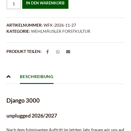
DJANGO
IN DEN WARENKORB
3000
"unplugged
Tour
2026/2027"
ARTIKELNUMMER:
WFK-2026-11-27
-
KATEGORIE:
WEHLMÄUSLER FORSTKULTUR
27.11.2026
Menge
PRODUKT TEILEN:
BESCHREIBUNG
Django 3000
unplugged 2026/2027
Nach dem fulminanten Auftritt im letzten Jahr freuen wir uns auf